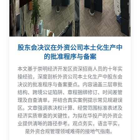
股东会决议在外资公司本土化生产中
的批准程序与备案
本文基于崇明经济开发区资深招商人员的十年实
操经验，深度剖析外资公司本土化生产中股东会
决议的批准程序与备案要点。内容涵盖三层审批
结构、跨境公证陷阱、章程捆绑修订、时间差管
理及自查清单，并结合真实案例提示常见规避误
区。文章强调表决权计算、经营范围标准表述及
经济实质审查的关键性，为拟在华投产的外资企
业提供清晰的路径参考。观点务实，语言平实，
是外资合规管理领域难得的接地气指南。