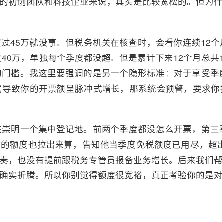
的初创团队和科技企业来说，其实是比较宽松的。但为
过45万就没事。但税务机关在核查时，会看你连续12个
度40万，单独每个季度都没超。但是累计下来12个月总共1
门槛。我这里要强调的是另一个隐形标准：对于享受季
式导致你的开票额呈脉冲式增长，那系统会预警，要求你
崇明一个集中登记地。前两个季度都没怎么开票，第三
的额度也拉出来算，告知他当季度免税额度已用尽，超
奏，也没有提前跟税务专管员报备业务增长。后来我们
确实折腾。所以你别觉得额度很宽裕，真正考验你的是